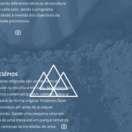
izando diferentes técnicas de escultura
a cada caso, sendo o programa
cebido à medida dos objectivos da
idade promotora.
ESÉPIOS
enas religiosas são um tema muito
lar na escultura em areia. Municípios ou
tros comerciais podem celebrar a época
atal de forma original. Podemos fazer
presépio em areia de qualquer
ensão. Desde uma pequena cena em
a de uma mesa até um parque temático
centenas de toneladas de areia.