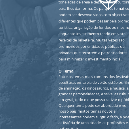
toneladas de areia e dezenas de escultor
para lhes dar forma. Os parques temátic
podem ser desenvolvidos com objectivo
diferentes que podem passar pela prom
turística, angariação de fundos ou mesm
enquanto investimento tendo em vista
receitas de bilheteira. Muitas vezes são
promovidos por entidades públicas ou
privadas que recorrem a patrocinadores
para minimizar o investimento inicial.
O Tema
Entre os temas mais comuns dos festivai
esculturas em areia de verão estão os fil
de animação, os dinossauros, a música, a
grandes personalidades, a selva, as cultur
em geral, tudo o que possa cativar o públ
Qualquer tema pode ser abordado e no
nosso país muitos temas novos e
interessantes podem surgir: o fado, a poe
a História de uma cidade, as profissões e
outros mais.