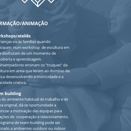
RMAÇÃO/ANIMAÇÃO
kshops/ateliês
rianças ou as famílias quando
ticipam num workshop de escultura em
ia desfrutam de um momento de
coberta e aprendizagem.
dinamisadores ensinam os "truques" da
ultura em areia que levam ao domínio da
ica desenvolvendo a motricidade e a
cidade criativa.
m building
 do ambiente habitual de trabalho e de
a original, dá-se oportunidade a
nciar a motivação das equipas para
uações de cooperação e relacionamento.
rograma de team-building pode ser
ptado a ambientes outdoor ou indoor