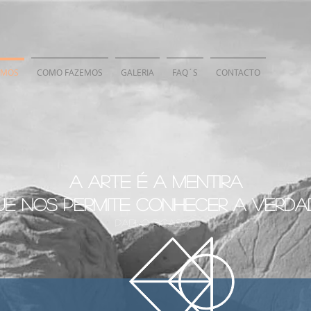
EMOS
COMO FAZEMOS
GALERIA
FAQ´S
CONTACTO
A arte é a mentira
ue nos permite
conhecer a verdad
pablo picasso