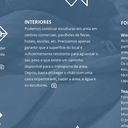
INTERIORES
FO
Podemos construir esculturas em areia em
centros comerciais, pavilhões de feiras,
Wor
a é
As c
hoteis, escolas, etc. Precisamos apenas
par
garantir que a superfície do local é
der
are
suficientemente resistente para aguentar o
ída
des
seu peso e que
existe um caminho
Os 
disponível para o transporte da areia.
esc
Depois, basta proteger o chão com uma
técn
caixa impermeável, trazer a areia, a água e
capa
os escultores.
Tea
Fora
form
pote
sit
O p
e
ada