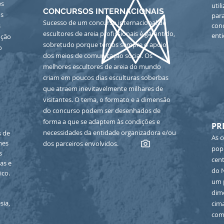
es
util
CONCURSOS INTERNACIONAIS
os
par
Sucesso de um concurso internacional de
s
con
escultores de areia profissionais é garantido,
ent
oção
sobretudo porque temos sempre o apoio
o
dos meios de comunicação social. Os
melhores escultores de areia do mundo
criam em poucos dias esculturas soberbas
que atraem inevitavelmente milhares de
visitantes. O tema, o formato e a dimensão
do concurso podem ser desenhados de
forma a que se adaptem às condições e
PR
necessidades da entidade organizadora e/ou
s de
As c
mes
dos parceiros envolvidos.
popu
s
cen
as e
do N
ico.
um 
dim
sia,
cim
com 