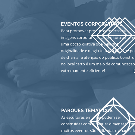
EVENTOS CORPORATIVOS
Para promover produtos, marcas ou
imagens corporativas, a escultura em arei
uma opção criativa que pela sua
originalidade e magia tem um enorme po
de chamar a atenção do público. Constru
no local certo é um meio de comunicação
extremamente eficiente!
PARQUES TEMÁTICOS
As esculturas em areia podem ser
construídas com qualquer dimensão. Em
muitos eventos são utilizadas milhares d